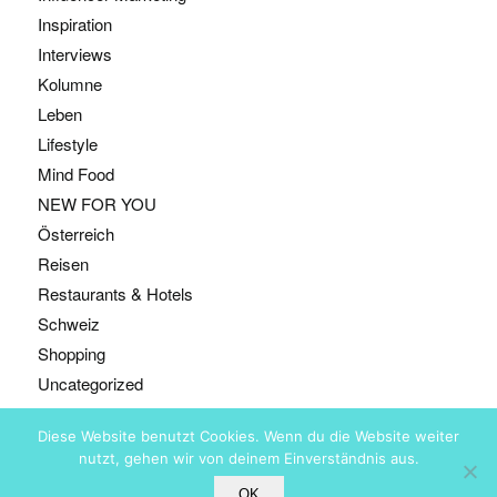
Inspiration
Interviews
Kolumne
Leben
Lifestyle
Mind Food
NEW FOR YOU
Österreich
Reisen
Restaurants & Hotels
Schweiz
Shopping
Uncategorized
Diese Website benutzt Cookies. Wenn du die Website weiter
nutzt, gehen wir von deinem Einverständnis aus.
@ Copyright - Bestyears, Zürich
OK