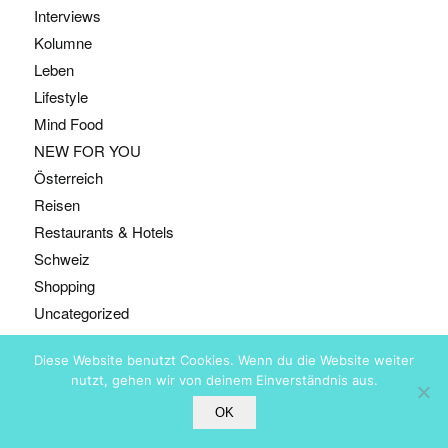
Interviews
Kolumne
Leben
Lifestyle
Mind Food
NEW FOR YOU
Österreich
Reisen
Restaurants & Hotels
Schweiz
Shopping
Uncategorized
Diese Website benutzt Cookies. Wenn du die Website weiter
nutzt, gehen wir von deinem Einverständnis aus.
@ Copyright - Bestyears, Zürich
OK
ABOUT