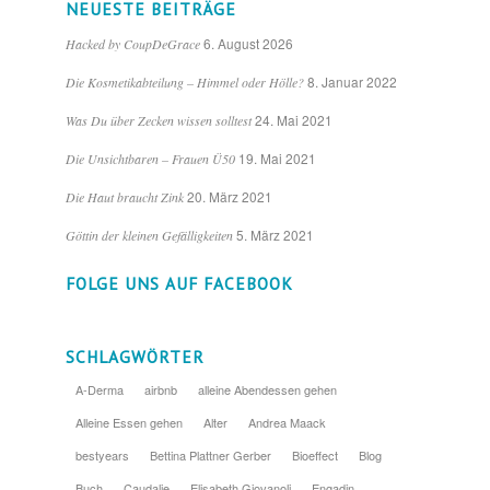
NEUESTE BEITRÄGE
6. August 2026
Hacked by CoupDeGrace
8. Januar 2022
Die Kosmetikabteilung – Himmel oder Hölle?
24. Mai 2021
Was Du über Zecken wissen solltest
19. Mai 2021
Die Unsichtbaren – Frauen Ü50
20. März 2021
Die Haut braucht Zink
5. März 2021
Göttin der kleinen Gefälligkeiten
FOLGE UNS AUF FACEBOOK
SCHLAGWÖRTER
A-Derma
airbnb
alleine Abendessen gehen
Alleine Essen gehen
Alter
Andrea Maack
bestyears
Bettina Plattner Gerber
Bioeffect
Blog
Buch
Caudalie
Elisabeth Giovanoli
Engadin