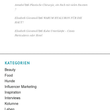
bei
Annabel
Plastische Chirurgie, ein Fach mit vielen Facetten
?
bei
Elisabeth Giovanoli
WARUM HYALURON FÜR DIE
HAUT?
bei
Elisabeth Giovanoli
Kuba Unterkünfte – Casas
Particulares oder Hotel
KATEGORIEN
Beauty
Food
Hunde
Influencer Marketing
Inspiration
Interviews
Kolumne
Leben