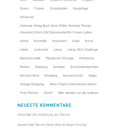
Essen
Frauen
Graubünden
Hautpflege
Influencer
Interview Verlag Buch Anne Rüffer Schweiz Roman
Giovanoli Zürich Zeit Dokumentarfilm Frauen Leben
Island
Kosmetik
Kreuzfahrt
Kuba
Kunst
Leben
Lenkerhof
Lierac
Lierac Skin Challenge
Naturkosmetik
Plastische Chirurgie
Pontresina
Reisen
Salzburg
Schweiz
Schönheitsoperation
Second Hand
Shopping
Sonnenschutz
Vegan
Vintage Shopping
Wenn Paare Unternehmen führen
Yves Rocher
Zürich
Älter werden nur die anderen
NEUESTE KOMMENTARE
bei
Olivia
Die Verführung der Illusion
bei
Annabel
Warum Deine Haut Kollagen benötigt