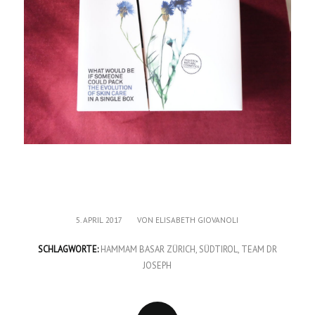
/
5. APRIL 2017
VON
ELISABETH GIOVANOLI
SCHLAGWORTE:
HAMMAM BASAR ZÜRICH
,
SÜDTIROL
,
TEAM DR
JOSEPH