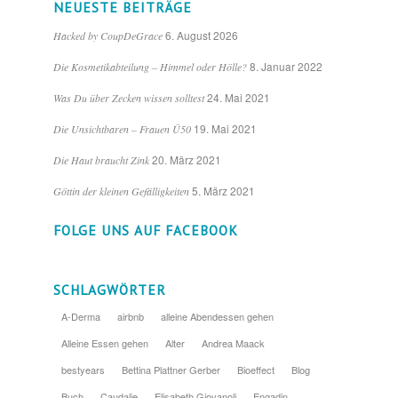
NEUESTE BEITRÄGE
6. August 2026
Hacked by CoupDeGrace
8. Januar 2022
Die Kosmetikabteilung – Himmel oder Hölle?
24. Mai 2021
Was Du über Zecken wissen solltest
19. Mai 2021
Die Unsichtbaren – Frauen Ü50
20. März 2021
Die Haut braucht Zink
5. März 2021
Göttin der kleinen Gefälligkeiten
FOLGE UNS AUF FACEBOOK
SCHLAGWÖRTER
A-Derma
airbnb
alleine Abendessen gehen
Alleine Essen gehen
Alter
Andrea Maack
bestyears
Bettina Plattner Gerber
Bioeffect
Blog
Buch
Caudalie
Elisabeth Giovanoli
Engadin