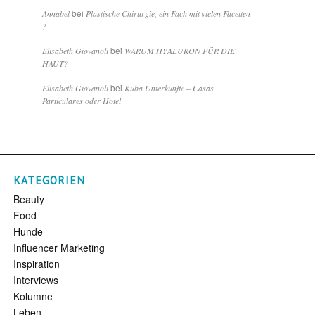
bei
Annabel
Plastische Chirurgie, ein Fach mit vielen Facetten
?
bei
Elisabeth Giovanoli
WARUM HYALURON FÜR DIE
HAUT?
bei
Elisabeth Giovanoli
Kuba Unterkünfte – Casas
Particulares oder Hotel
KATEGORIEN
Beauty
Food
Hunde
Influencer Marketing
Inspiration
Interviews
Kolumne
Leben