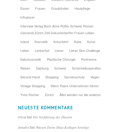
Essen
Frauen
Graubünden
Hautpflege
Influencer
Interview Verlag Buch Anne Rüffer Schweiz Roman
Giovanoli Zürich Zeit Dokumentarfilm Frauen Leben
Island
Kosmetik
Kreuzfahrt
Kuba
Kunst
Leben
Lenkerhof
Lierac
Lierac Skin Challenge
Naturkosmetik
Plastische Chirurgie
Pontresina
Reisen
Salzburg
Schweiz
Schönheitsoperation
Second Hand
Shopping
Sonnenschutz
Vegan
Vintage Shopping
Wenn Paare Unternehmen führen
Yves Rocher
Zürich
Älter werden nur die anderen
NEUESTE KOMMENTARE
bei
Olivia
Die Verführung der Illusion
bei
Annabel
Warum Deine Haut Kollagen benötigt