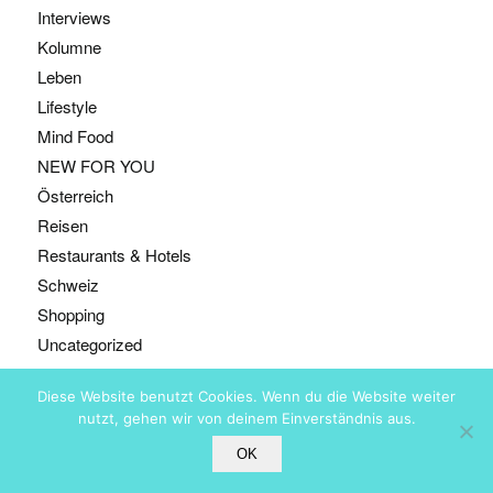
Interviews
Kolumne
Leben
Lifestyle
Mind Food
NEW FOR YOU
Österreich
Reisen
Restaurants & Hotels
Schweiz
Shopping
Uncategorized
Diese Website benutzt Cookies. Wenn du die Website weiter
nutzt, gehen wir von deinem Einverständnis aus.
@ Copyright - Bestyears, Zürich
OK
ABOUT