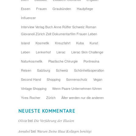
Essen
Frauen
Graubünden
Hautpflege
Influencer
Interview Verlag Buch Anne Rüffer Schweiz Roman
Giovanoli Zürich Zeit Dokumentarfilm Frauen Leben
Island
Kosmetik
Kreuzfahrt
Kuba
Kunst
Leben
Lenkerhof
Lierac
Lierac Skin Challenge
Naturkosmetik
Plastische Chirurgie
Pontresina
Reisen
Salzburg
Schweiz
Schönheitsoperation
Second Hand
Shopping
Sonnenschutz
Vegan
Vintage Shopping
Wenn Paare Unternehmen führen
Yves Rocher
Zürich
Älter werden nur die anderen
NEUESTE KOMMENTARE
bei
Olivia
Die Verführung der Illusion
bei
Annabel
Warum Deine Haut Kollagen benötigt