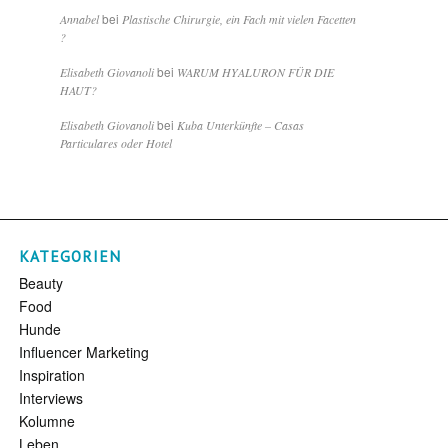
bei
Annabel
Plastische Chirurgie, ein Fach mit vielen Facetten
?
bei
Elisabeth Giovanoli
WARUM HYALURON FÜR DIE
HAUT?
bei
Elisabeth Giovanoli
Kuba Unterkünfte – Casas
Particulares oder Hotel
KATEGORIEN
Beauty
Food
Hunde
Influencer Marketing
Inspiration
Interviews
Kolumne
Leben