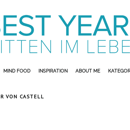
MIND FOOD
INSPIRATION
ABOUT ME
KATEGOR
R VON CASTELL