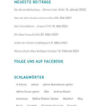
NEUESTE BEITRÄGE
8. Januar 2022
Die Kosmetikabteilung – Himmel oder Hölle?
24. Mai 2021
Was Du über Zecken wissen solltest
19. Mai 2021
Die Unsichtbaren – Frauen Ü50
20. März 2021
Die Haut braucht Zink
5. März 2021
Göttin der kleinen Gefälligkeiten
14. Februar 2021
Warum Deine Haut Kollagen benötigt
FOLGE UNS AUF FACEBOOK
SCHLAGWÖRTER
A-Derma
airbnb
alleine Abendessen gehen
Alleine Essen gehen
Alter
Andrea Maack
bestyears
Bettina Plattner Gerber
Bioeffect
Blog
Buch
Caudalie
Elisabeth Giovanoli
Engadin