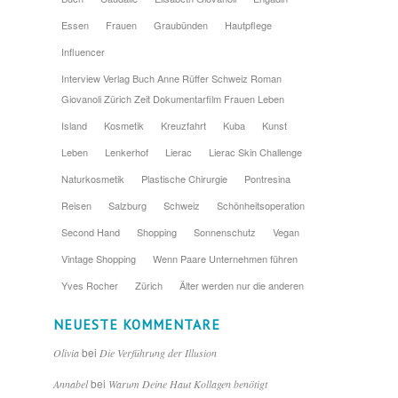
Essen
Frauen
Graubünden
Hautpflege
Influencer
Interview Verlag Buch Anne Rüffer Schweiz Roman
Giovanoli Zürich Zeit Dokumentarfilm Frauen Leben
Island
Kosmetik
Kreuzfahrt
Kuba
Kunst
Leben
Lenkerhof
Lierac
Lierac Skin Challenge
Naturkosmetik
Plastische Chirurgie
Pontresina
Reisen
Salzburg
Schweiz
Schönheitsoperation
Second Hand
Shopping
Sonnenschutz
Vegan
Vintage Shopping
Wenn Paare Unternehmen führen
Yves Rocher
Zürich
Älter werden nur die anderen
NEUESTE KOMMENTARE
bei
Olivia
Die Verführung der Illusion
bei
Annabel
Warum Deine Haut Kollagen benötigt