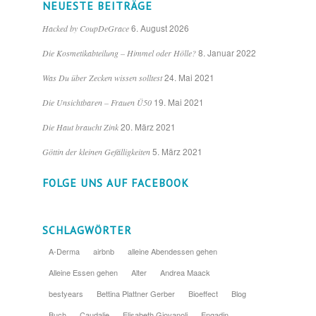
NEUESTE BEITRÄGE
6. August 2026
Hacked by CoupDeGrace
8. Januar 2022
Die Kosmetikabteilung – Himmel oder Hölle?
24. Mai 2021
Was Du über Zecken wissen solltest
19. Mai 2021
Die Unsichtbaren – Frauen Ü50
20. März 2021
Die Haut braucht Zink
5. März 2021
Göttin der kleinen Gefälligkeiten
FOLGE UNS AUF FACEBOOK
SCHLAGWÖRTER
A-Derma
airbnb
alleine Abendessen gehen
Alleine Essen gehen
Alter
Andrea Maack
bestyears
Bettina Plattner Gerber
Bioeffect
Blog
Buch
Caudalie
Elisabeth Giovanoli
Engadin