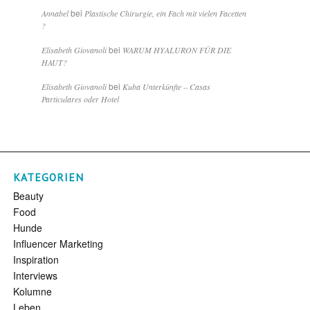
bei
Annabel
Plastische Chirurgie, ein Fach mit vielen Facetten
?
bei
Elisabeth Giovanoli
WARUM HYALURON FÜR DIE
HAUT?
bei
Elisabeth Giovanoli
Kuba Unterkünfte – Casas
Particulares oder Hotel
KATEGORIEN
Beauty
Food
Hunde
Influencer Marketing
Inspiration
Interviews
Kolumne
Leben