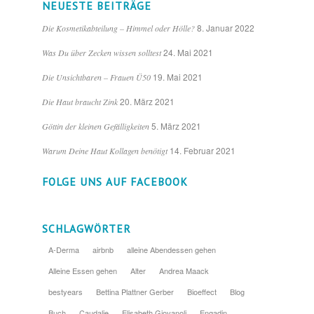
NEUESTE BEITRÄGE
8. Januar 2022
Die Kosmetikabteilung – Himmel oder Hölle?
24. Mai 2021
Was Du über Zecken wissen solltest
19. Mai 2021
Die Unsichtbaren – Frauen Ü50
20. März 2021
Die Haut braucht Zink
5. März 2021
Göttin der kleinen Gefälligkeiten
14. Februar 2021
Warum Deine Haut Kollagen benötigt
FOLGE UNS AUF FACEBOOK
SCHLAGWÖRTER
A-Derma
airbnb
alleine Abendessen gehen
Alleine Essen gehen
Alter
Andrea Maack
bestyears
Bettina Plattner Gerber
Bioeffect
Blog
Buch
Caudalie
Elisabeth Giovanoli
Engadin