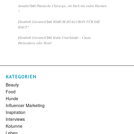
bei
Annabel
Plastische Chirurgie, ein Fach mit vielen Facetten
?
bei
Elisabeth Giovanoli
WARUM HYALURON FÜR DIE
HAUT?
bei
Elisabeth Giovanoli
Kuba Unterkünfte – Casas
Particulares oder Hotel
KATEGORIEN
Beauty
Food
Hunde
Influencer Marketing
Inspiration
Interviews
Kolumne
Leben