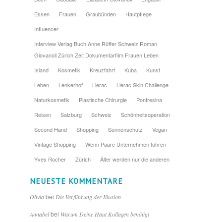
Essen
Frauen
Graubünden
Hautpflege
Influencer
Interview Verlag Buch Anne Rüffer Schweiz Roman
Giovanoli Zürich Zeit Dokumentarfilm Frauen Leben
Island
Kosmetik
Kreuzfahrt
Kuba
Kunst
Leben
Lenkerhof
Lierac
Lierac Skin Challenge
Naturkosmetik
Plastische Chirurgie
Pontresina
Reisen
Salzburg
Schweiz
Schönheitsoperation
Second Hand
Shopping
Sonnenschutz
Vegan
Vintage Shopping
Wenn Paare Unternehmen führen
Yves Rocher
Zürich
Älter werden nur die anderen
NEUESTE KOMMENTARE
bei
Olivia
Die Verführung der Illusion
bei
Annabel
Warum Deine Haut Kollagen benötigt