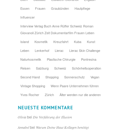
Essen
Frauen
Graubünden
Hautpflege
Influencer
Interview Verlag Buch Anne Rüffer Schweiz Roman
Giovanoli Zürich Zeit Dokumentarfilm Frauen Leben
Island
Kosmetik
Kreuzfahrt
Kuba
Kunst
Leben
Lenkerhof
Lierac
Lierac Skin Challenge
Naturkosmetik
Plastische Chirurgie
Pontresina
Reisen
Salzburg
Schweiz
Schönheitsoperation
Second Hand
Shopping
Sonnenschutz
Vegan
Vintage Shopping
Wenn Paare Unternehmen führen
Yves Rocher
Zürich
Älter werden nur die anderen
NEUESTE KOMMENTARE
bei
Olivia
Die Verführung der Illusion
bei
Annabel
Warum Deine Haut Kollagen benötigt