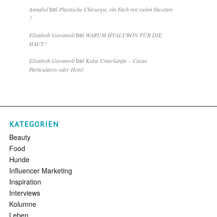
bei
Annabel
Plastische Chirurgie, ein Fach mit vielen Facetten
?
bei
Elisabeth Giovanoli
WARUM HYALURON FÜR DIE
HAUT?
bei
Elisabeth Giovanoli
Kuba Unterkünfte – Casas
Particulares oder Hotel
KATEGORIEN
Beauty
Food
Hunde
Influencer Marketing
Inspiration
Interviews
Kolumne
Leben