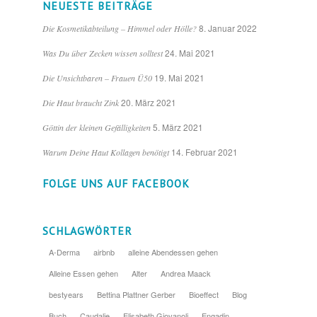
NEUESTE BEITRÄGE
8. Januar 2022
Die Kosmetikabteilung – Himmel oder Hölle?
24. Mai 2021
Was Du über Zecken wissen solltest
19. Mai 2021
Die Unsichtbaren – Frauen Ü50
20. März 2021
Die Haut braucht Zink
5. März 2021
Göttin der kleinen Gefälligkeiten
14. Februar 2021
Warum Deine Haut Kollagen benötigt
FOLGE UNS AUF FACEBOOK
SCHLAGWÖRTER
A-Derma
airbnb
alleine Abendessen gehen
Alleine Essen gehen
Alter
Andrea Maack
bestyears
Bettina Plattner Gerber
Bioeffect
Blog
Buch
Caudalie
Elisabeth Giovanoli
Engadin