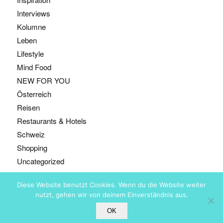
Interviews
Kolumne
Leben
Lifestyle
Mind Food
NEW FOR YOU
Österreich
Reisen
Restaurants & Hotels
Schweiz
Shopping
Uncategorized
Diese Website benutzt Cookies. Wenn du die Website weiter
nutzt, gehen wir von deinem Einverständnis aus.
@ Copyright - Bestyears, Zürich
OK
ABOUT