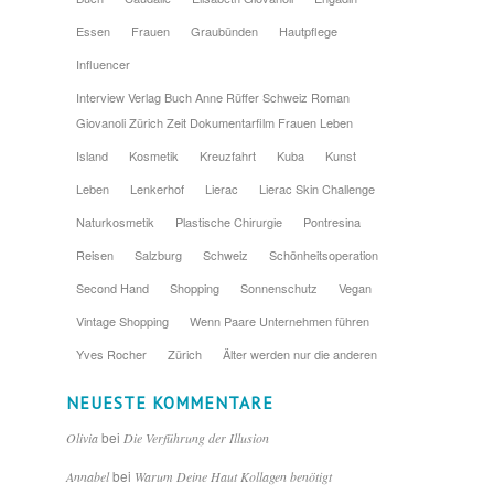
Essen
Frauen
Graubünden
Hautpflege
Influencer
Interview Verlag Buch Anne Rüffer Schweiz Roman
Giovanoli Zürich Zeit Dokumentarfilm Frauen Leben
Island
Kosmetik
Kreuzfahrt
Kuba
Kunst
Leben
Lenkerhof
Lierac
Lierac Skin Challenge
Naturkosmetik
Plastische Chirurgie
Pontresina
Reisen
Salzburg
Schweiz
Schönheitsoperation
Second Hand
Shopping
Sonnenschutz
Vegan
Vintage Shopping
Wenn Paare Unternehmen führen
Yves Rocher
Zürich
Älter werden nur die anderen
NEUESTE KOMMENTARE
bei
Olivia
Die Verführung der Illusion
bei
Annabel
Warum Deine Haut Kollagen benötigt