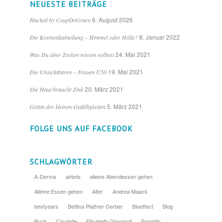
NEUESTE BEITRÄGE
6. August 2026
Hacked by CoupDeGrace
8. Januar 2022
Die Kosmetikabteilung – Himmel oder Hölle?
24. Mai 2021
Was Du über Zecken wissen solltest
19. Mai 2021
Die Unsichtbaren – Frauen Ü50
20. März 2021
Die Haut braucht Zink
5. März 2021
Göttin der kleinen Gefälligkeiten
FOLGE UNS AUF FACEBOOK
SCHLAGWÖRTER
A-Derma
airbnb
alleine Abendessen gehen
Alleine Essen gehen
Alter
Andrea Maack
bestyears
Bettina Plattner Gerber
Bioeffect
Blog
Buch
Caudalie
Elisabeth Giovanoli
Engadin