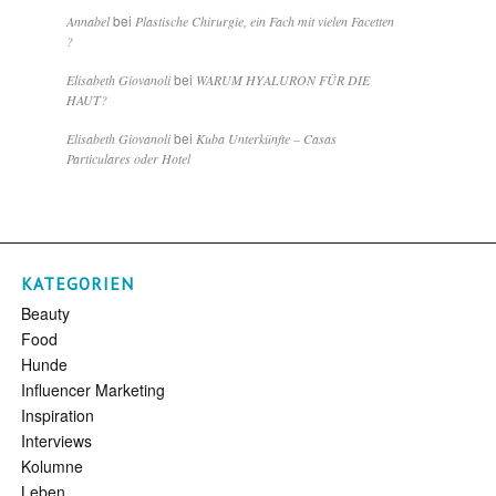
bei
Annabel
Plastische Chirurgie, ein Fach mit vielen Facetten
?
bei
Elisabeth Giovanoli
WARUM HYALURON FÜR DIE
HAUT?
bei
Elisabeth Giovanoli
Kuba Unterkünfte – Casas
Particulares oder Hotel
KATEGORIEN
Beauty
Food
Hunde
Influencer Marketing
Inspiration
Interviews
Kolumne
Leben