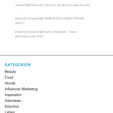
bei
Annabel
Plastische Chirurgie, ein Fach mit vielen Facetten
?
bei
Elisabeth Giovanoli
WARUM HYALURON FÜR DIE
HAUT?
bei
Elisabeth Giovanoli
Kuba Unterkünfte – Casas
Particulares oder Hotel
KATEGORIEN
Beauty
Food
Hunde
Influencer Marketing
Inspiration
Interviews
Kolumne
Leben