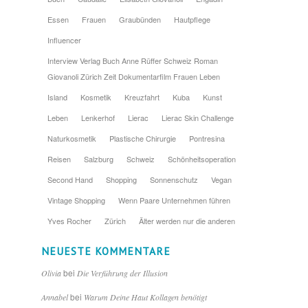
Essen
Frauen
Graubünden
Hautpflege
Influencer
Interview Verlag Buch Anne Rüffer Schweiz Roman
Giovanoli Zürich Zeit Dokumentarfilm Frauen Leben
Island
Kosmetik
Kreuzfahrt
Kuba
Kunst
Leben
Lenkerhof
Lierac
Lierac Skin Challenge
Naturkosmetik
Plastische Chirurgie
Pontresina
Reisen
Salzburg
Schweiz
Schönheitsoperation
Second Hand
Shopping
Sonnenschutz
Vegan
Vintage Shopping
Wenn Paare Unternehmen führen
Yves Rocher
Zürich
Älter werden nur die anderen
NEUESTE KOMMENTARE
bei
Olivia
Die Verführung der Illusion
bei
Annabel
Warum Deine Haut Kollagen benötigt