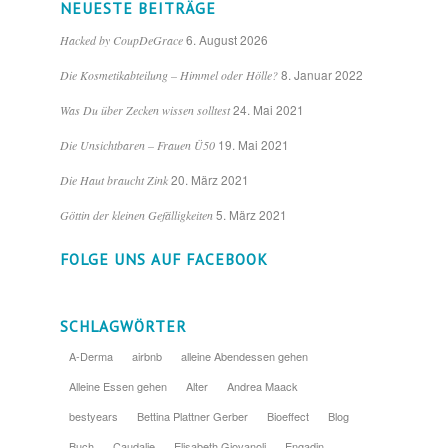
NEUESTE BEITRÄGE
6. August 2026
Hacked by CoupDeGrace
8. Januar 2022
Die Kosmetikabteilung – Himmel oder Hölle?
24. Mai 2021
Was Du über Zecken wissen solltest
19. Mai 2021
Die Unsichtbaren – Frauen Ü50
20. März 2021
Die Haut braucht Zink
5. März 2021
Göttin der kleinen Gefälligkeiten
FOLGE UNS AUF FACEBOOK
SCHLAGWÖRTER
A-Derma
airbnb
alleine Abendessen gehen
Alleine Essen gehen
Alter
Andrea Maack
bestyears
Bettina Plattner Gerber
Bioeffect
Blog
Buch
Caudalie
Elisabeth Giovanoli
Engadin