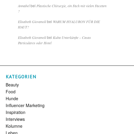
bei
Annabel
Plastische Chirurgie, ein Fach mit vielen Facetten
?
bei
Elisabeth Giovanoli
WARUM HYALURON FÜR DIE
HAUT?
bei
Elisabeth Giovanoli
Kuba Unterkünfte – Casas
Particulares oder Hotel
KATEGORIEN
Beauty
Food
Hunde
Influencer Marketing
Inspiration
Interviews
Kolumne
Leben