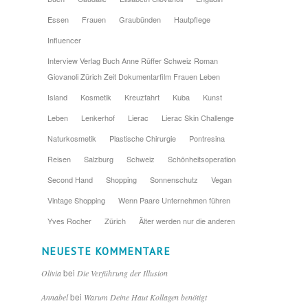
Essen
Frauen
Graubünden
Hautpflege
Influencer
Interview Verlag Buch Anne Rüffer Schweiz Roman
Giovanoli Zürich Zeit Dokumentarfilm Frauen Leben
Island
Kosmetik
Kreuzfahrt
Kuba
Kunst
Leben
Lenkerhof
Lierac
Lierac Skin Challenge
Naturkosmetik
Plastische Chirurgie
Pontresina
Reisen
Salzburg
Schweiz
Schönheitsoperation
Second Hand
Shopping
Sonnenschutz
Vegan
Vintage Shopping
Wenn Paare Unternehmen führen
Yves Rocher
Zürich
Älter werden nur die anderen
NEUESTE KOMMENTARE
bei
Olivia
Die Verführung der Illusion
bei
Annabel
Warum Deine Haut Kollagen benötigt