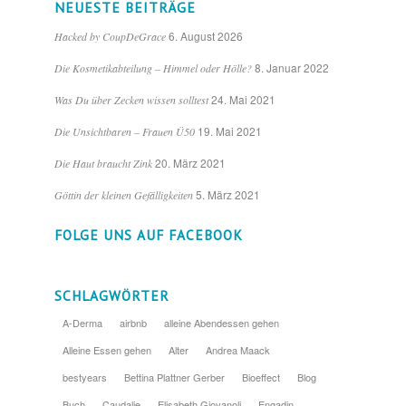
NEUESTE BEITRÄGE
6. August 2026
Hacked by CoupDeGrace
8. Januar 2022
Die Kosmetikabteilung – Himmel oder Hölle?
24. Mai 2021
Was Du über Zecken wissen solltest
19. Mai 2021
Die Unsichtbaren – Frauen Ü50
20. März 2021
Die Haut braucht Zink
5. März 2021
Göttin der kleinen Gefälligkeiten
FOLGE UNS AUF FACEBOOK
SCHLAGWÖRTER
A-Derma
airbnb
alleine Abendessen gehen
Alleine Essen gehen
Alter
Andrea Maack
bestyears
Bettina Plattner Gerber
Bioeffect
Blog
Buch
Caudalie
Elisabeth Giovanoli
Engadin