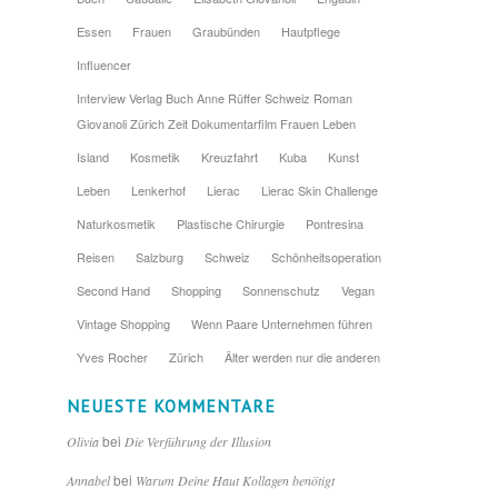
Essen
Frauen
Graubünden
Hautpflege
Influencer
Interview Verlag Buch Anne Rüffer Schweiz Roman
Giovanoli Zürich Zeit Dokumentarfilm Frauen Leben
Island
Kosmetik
Kreuzfahrt
Kuba
Kunst
Leben
Lenkerhof
Lierac
Lierac Skin Challenge
Naturkosmetik
Plastische Chirurgie
Pontresina
Reisen
Salzburg
Schweiz
Schönheitsoperation
Second Hand
Shopping
Sonnenschutz
Vegan
Vintage Shopping
Wenn Paare Unternehmen führen
Yves Rocher
Zürich
Älter werden nur die anderen
NEUESTE KOMMENTARE
bei
Olivia
Die Verführung der Illusion
bei
Annabel
Warum Deine Haut Kollagen benötigt