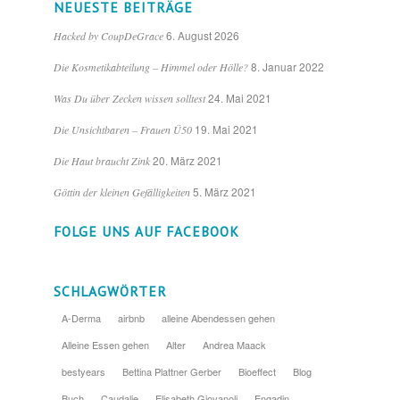
NEUESTE BEITRÄGE
6. August 2026
Hacked by CoupDeGrace
8. Januar 2022
Die Kosmetikabteilung – Himmel oder Hölle?
24. Mai 2021
Was Du über Zecken wissen solltest
19. Mai 2021
Die Unsichtbaren – Frauen Ü50
20. März 2021
Die Haut braucht Zink
5. März 2021
Göttin der kleinen Gefälligkeiten
FOLGE UNS AUF FACEBOOK
SCHLAGWÖRTER
A-Derma
airbnb
alleine Abendessen gehen
Alleine Essen gehen
Alter
Andrea Maack
bestyears
Bettina Plattner Gerber
Bioeffect
Blog
Buch
Caudalie
Elisabeth Giovanoli
Engadin