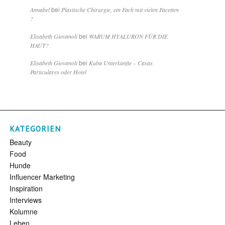
bei
Annabel
Plastische Chirurgie, ein Fach mit vielen Facetten
?
bei
Elisabeth Giovanoli
WARUM HYALURON FÜR DIE
HAUT?
bei
Elisabeth Giovanoli
Kuba Unterkünfte – Casas
Particulares oder Hotel
KATEGORIEN
Beauty
Food
Hunde
Influencer Marketing
Inspiration
Interviews
Kolumne
Leben