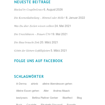
NEUESTE BEITRÄGE
6. August 2026
Hacked by CoupDeGrace
8. Januar 2022
Die Kosmetikabteilung – Himmel oder Hölle?
24. Mai 2021
Was Du über Zecken wissen solltest
19. Mai 2021
Die Unsichtbaren – Frauen Ü50
20. März 2021
Die Haut braucht Zink
5. März 2021
Göttin der kleinen Gefälligkeiten
FOLGE UNS AUF FACEBOOK
SCHLAGWÖRTER
A-Derma
airbnb
alleine Abendessen gehen
Alleine Essen gehen
Alter
Andrea Maack
bestyears
Bettina Plattner Gerber
Bioeffect
Blog
Buch
Caudalie
Elisabeth Giovanoli
Engadin