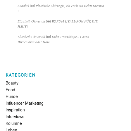
bei
Annabel
Plastische Chirurgie, ein Fach mit vielen Facetten
?
bei
Elisabeth Giovanoli
WARUM HYALURON FÜR DIE
HAUT?
bei
Elisabeth Giovanoli
Kuba Unterkünfte – Casas
Particulares oder Hotel
KATEGORIEN
Beauty
Food
Hunde
Influencer Marketing
Inspiration
Interviews
Kolumne
Leben