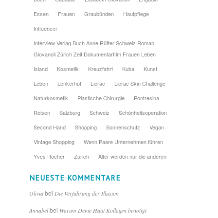
Essen
Frauen
Graubünden
Hautpflege
Influencer
Interview Verlag Buch Anne Rüffer Schweiz Roman
Giovanoli Zürich Zeit Dokumentarfilm Frauen Leben
Island
Kosmetik
Kreuzfahrt
Kuba
Kunst
Leben
Lenkerhof
Lierac
Lierac Skin Challenge
Naturkosmetik
Plastische Chirurgie
Pontresina
Reisen
Salzburg
Schweiz
Schönheitsoperation
Second Hand
Shopping
Sonnenschutz
Vegan
Vintage Shopping
Wenn Paare Unternehmen führen
Yves Rocher
Zürich
Älter werden nur die anderen
NEUESTE KOMMENTARE
bei
Olivia
Die Verführung der Illusion
bei
Annabel
Warum Deine Haut Kollagen benötigt