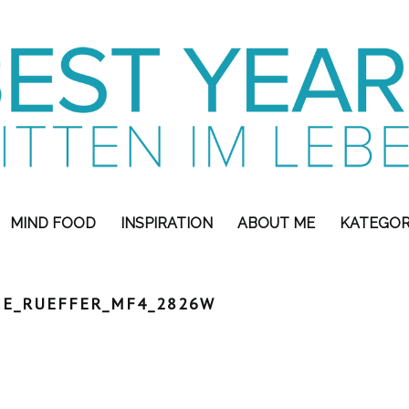
MIND FOOD
INSPIRATION
ABOUT ME
KATEGOR
NE_RUEFFER_MF4_2826W