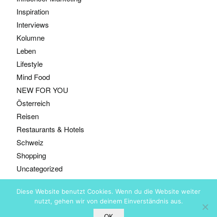
Inspiration
Interviews
Kolumne
Leben
Lifestyle
Mind Food
NEW FOR YOU
Österreich
Reisen
Restaurants & Hotels
Schweiz
Shopping
Uncategorized
Diese Website benutzt Cookies. Wenn du die Website weiter
nutzt, gehen wir von deinem Einverständnis aus.
@ Copyright - Bestyears, Zürich
OK