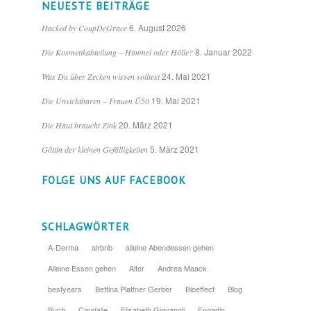
NEUESTE BEITRÄGE
6. August 2026
Hacked by CoupDeGrace
8. Januar 2022
Die Kosmetikabteilung – Himmel oder Hölle?
24. Mai 2021
Was Du über Zecken wissen solltest
19. Mai 2021
Die Unsichtbaren – Frauen Ü50
20. März 2021
Die Haut braucht Zink
5. März 2021
Göttin der kleinen Gefälligkeiten
FOLGE UNS AUF FACEBOOK
SCHLAGWÖRTER
A-Derma
airbnb
alleine Abendessen gehen
Alleine Essen gehen
Alter
Andrea Maack
bestyears
Bettina Plattner Gerber
Bioeffect
Blog
Buch
Caudalie
Elisabeth Giovanoli
Engadin