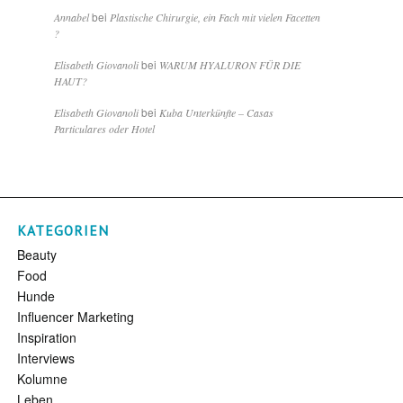
bei
Annabel
Plastische Chirurgie, ein Fach mit vielen Facetten
?
bei
Elisabeth Giovanoli
WARUM HYALURON FÜR DIE
HAUT?
bei
Elisabeth Giovanoli
Kuba Unterkünfte – Casas
Particulares oder Hotel
KATEGORIEN
Beauty
Food
Hunde
Influencer Marketing
Inspiration
Interviews
Kolumne
Leben