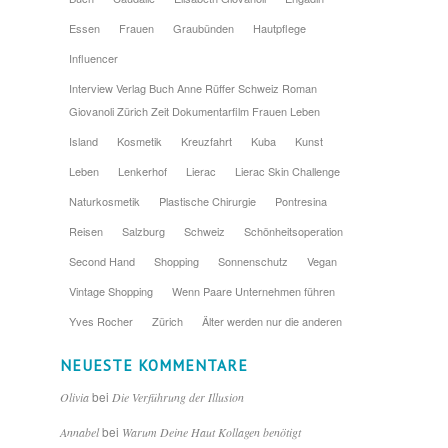
Essen
Frauen
Graubünden
Hautpflege
Influencer
Interview Verlag Buch Anne Rüffer Schweiz Roman
Giovanoli Zürich Zeit Dokumentarfilm Frauen Leben
Island
Kosmetik
Kreuzfahrt
Kuba
Kunst
Leben
Lenkerhof
Lierac
Lierac Skin Challenge
Naturkosmetik
Plastische Chirurgie
Pontresina
Reisen
Salzburg
Schweiz
Schönheitsoperation
Second Hand
Shopping
Sonnenschutz
Vegan
Vintage Shopping
Wenn Paare Unternehmen führen
Yves Rocher
Zürich
Älter werden nur die anderen
NEUESTE KOMMENTARE
bei
Olivia
Die Verführung der Illusion
bei
Annabel
Warum Deine Haut Kollagen benötigt